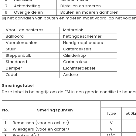
7
Achterketting
Bijstellen en smeren
8
Overige delen
Bouten en moeren aanhalen
Bij het aanhalen van bouten en moeren moet vooral op het volge
Voor- en achteras
Motorblok
Balhoofd
Kettingbeschermer
Veerelementen
Handgreephouders
Stuur
Carterdeksels
Steppenbalk
Cilinderkop
Standaard
Carburateur
Demper
Luchtfilterdeksel
Zadel
Andere
Smeringstabel
Deze tabel is belangrijk om de FS1 in een goede conditie te houden
No.
Smeringspunten
Type
500
1
Remassen (voor en achter)
V
2
Wiellagers (voor en achter)
V
3
Remkabel(s)
M/O