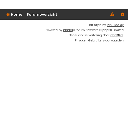
Home
Forumoverzicht
Flat Style by
Ian Bradley
Powered by
phpBB
® Forum Software © phpBB Limited
Nederlandse vertaling door
phpBB.nl
.
Privacy
|
Gebruikersvoorwaarden