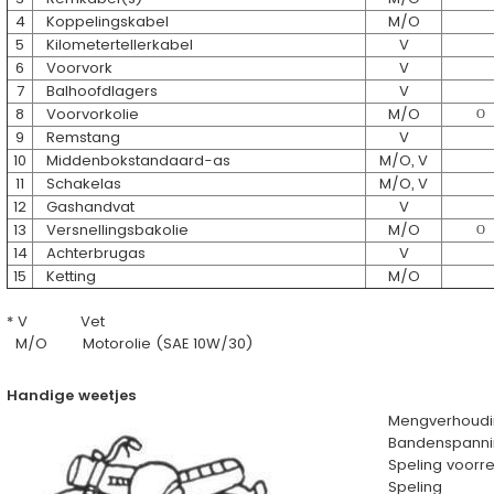
4
Koppelingskabel
M/O
5
Kilometertellerkabel
V
6
Voorvork
V
7
Balhoofdlagers
V
8
Voorvorkolie
M/O
O
9
Remstang
V
10
Middenbokstandaard-as
M/O, V
11
Schakelas
M/O, V
12
Gashandvat
V
13
Versnellingsbakolie
M/O
O
14
Achterbrugas
V
15
Ketting
M/O
* V Vet
M/O Motorolie (SAE 10W/30)
Handige weetjes
Mengverhoudi
Bandenspanni
Speling voor
Speling