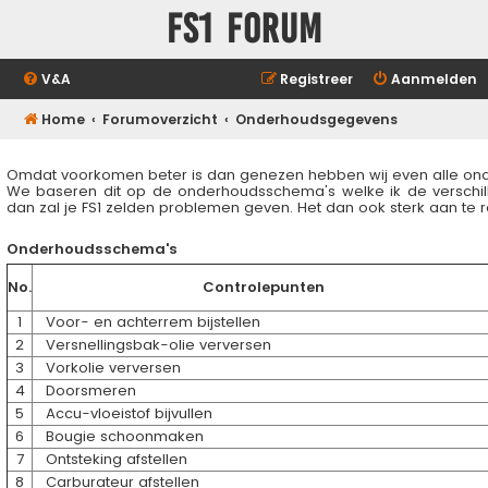
FS1 forum
V&A
Registreer
Aanmelden
Home
Forumoverzicht
Onderhoudsgegevens
Omdat voorkomen beter is dan genezen hebben wij even alle ond
We baseren dit op de onderhoudsschema's welke ik de verschille
dan zal je FS1 zelden problemen geven. Het dan ook sterk aan te 
Onderhoudsschema's
No.
Controlepunten
1
Voor- en achterrem bijstellen
2
Versnellingsbak-olie verversen
3
Vorkolie verversen
4
Doorsmeren
5
Accu-vloeistof bijvullen
6
Bougie schoonmaken
7
Ontsteking afstellen
8
Carburateur afstellen