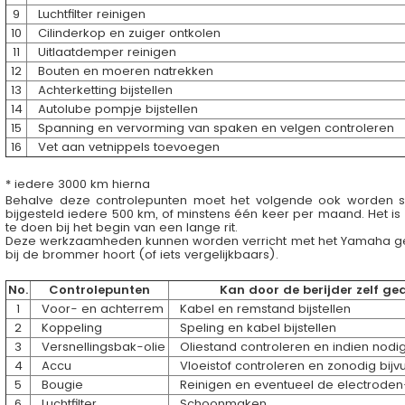
9
Luchtfilter reinigen
10
Cilinderkop en zuiger ontkolen
11
Uitlaatdemper reinigen
12
Bouten en moeren natrekken
13
Achterketting bijstellen
14
Autolube pompje bijstellen
15
Spanning en vervorming van spaken en velgen controleren
16
Vet aan vetnippels toevoegen
* iedere 3000 km hierna
Behalve deze controlepunten moet het volgende ook worden 
bijgesteld iedere 500 km, of minstens één keer per maand. Het is
te doen bij het begin van een lange rit.
Deze werkzaamheden kunnen worden verricht met het Yamaha g
bij de brommer hoort (of iets vergelijkbaars).
No.
Controlepunten
Kan door de berijder zelf g
1
Voor- en achterrem
Kabel en remstand bijstellen
2
Koppeling
Speling en kabel bijstellen
3
Versnellingsbak-olie
Oliestand controleren en indien nodig 
4
Accu
Vloeistof controleren en zonodig bijvu
5
Bougie
Reinigen en eventueel de electroden-
6
Luchtfilter
Schoonmaken