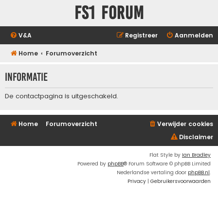
FS1 forum
V&A
Registreer
Aanmelden
Home
Forumoverzicht
Informatie
De contactpagina is uitgeschakeld.
Home
Forumoverzicht
Verwijder cookies
Disclaimer
Flat Style by
Ian Bradley
Powered by
phpBB
® Forum Software © phpBB Limited
Nederlandse vertaling door
phpBB.nl
.
Privacy
|
Gebruikersvoorwaarden