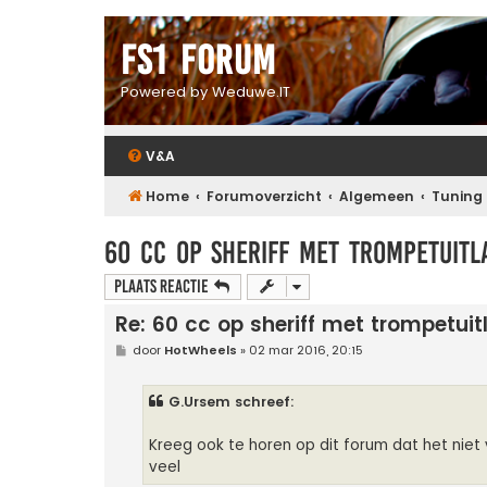
FS1 forum
Powered by Weduwe.IT
V&A
Home
Forumoverzicht
Algemeen
Tuning
60 cc op sheriff met trompetuitl
Plaats reactie
Re: 60 cc op sheriff met trompetuit
B
door
HotWheels
»
02 mar 2016, 20:15
e
r
i
G.Ursem schreef:
c
h
t
Kreeg ook te horen op dit forum dat het niet
veel