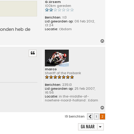
g
G.Ursem
100km gereden
Berichten:
113
Lid geworden op:
06 feb 2012,
13:24
t zonden heb de
Locatie:
Obdam
O
m
h
o
o
g
marco
Sheriff of the Posbank
Berichten:
23513
Lid geworden op:
25 feb 2007,
16:56
Locatie:
in the-middle-of-
nowhere-noord-holland : Edam
O
m
19 berichten
1
2
Vorige
h
o
Ga naar
o