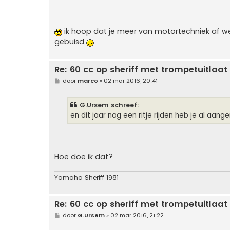
ik hoop dat je meer van motortechniek af we
gebuisd
Re: 60 cc op sheriff met trompetuitlaat
B
door
marco
»
02 mar 2016, 20:41
e
r
i
G.Ursem schreef:
c
h
en dit jaar nog een ritje rijden heb je al aang
t
Hoe doe ik dat?
Yamaha Sheriff 1981
Re: 60 cc op sheriff met trompetuitlaat
B
door
G.Ursem
»
02 mar 2016, 21:22
e
r