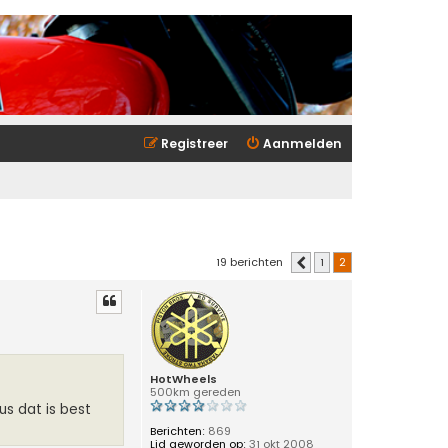
Registreer
Aanmelden
19 berichten
1
2
Vorige
HotWheels
500km gereden
us dat is best
Berichten:
869
Lid geworden op:
31 okt 2008,