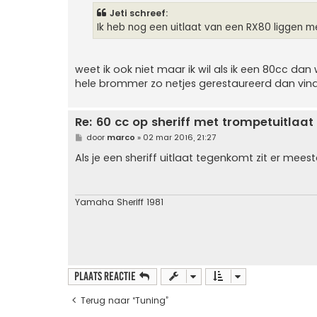
i
Jeti schreef:
c
h
Ik heb nog een uitlaat van een RX80 liggen m
t
weet ik ook niet maar ik wil als ik een 80cc da
hele brommer zo netjes gerestaureerd dan vind
Re: 60 cc op sheriff met trompetuitlaat
B
door
marco
»
02 mar 2016, 21:27
e
r
Als je een sheriff uitlaat tegenkomt zit er meest
i
c
h
t
Yamaha Sheriff 1981
Plaats reactie
Terug naar “Tuning”