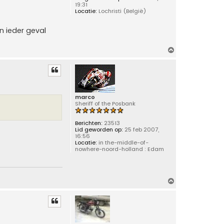
19:31
Locatie:
Lochristi (België)
n ieder geval
O
m
h
o
o
g
marco
Sheriff of the Posbank
Berichten:
23513
Lid geworden op:
25 feb 2007,
16:56
Locatie:
in the-middle-of-
nowhere-noord-holland : Edam
O
m
h
o
o