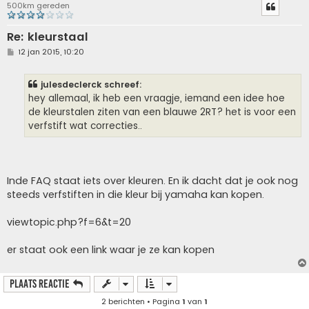
500km gereden
Re: kleurstaal
B
12 jan 2015, 10:20
e
r
i
julesdeclerck schreef:
c
h
hey allemaal, ik heb een vraagje, iemand een idee hoe
t
de kleurstalen ziten van een blauwe 2RT? het is voor een
verfstift wat correcties..
Inde FAQ staat iets over kleuren. En ik dacht dat je ook nog
steeds verfstiften in die kleur bij yamaha kan kopen.
viewtopic.php?f=6&t=20
er staat ook een link waar je ze kan kopen
Plaats reactie
2 berichten • Pagina
1
van
1