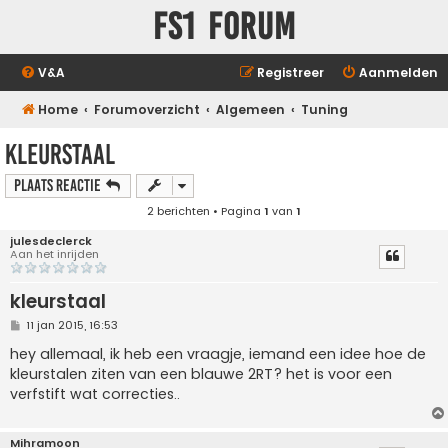
FS1 forum
V&A
Registreer
Aanmelden
Home
Forumoverzicht
Algemeen
Tuning
kleurstaal
Plaats reactie
2 berichten • Pagina
1
van
1
julesdeclerck
Aan het inrijden
kleurstaal
B
11 jan 2015, 16:53
e
r
hey allemaal, ik heb een vraagje, iemand een idee hoe de
i
kleurstalen ziten van een blauwe 2RT? het is voor een
c
h
verfstift wat correcties..
t
Mihramoon