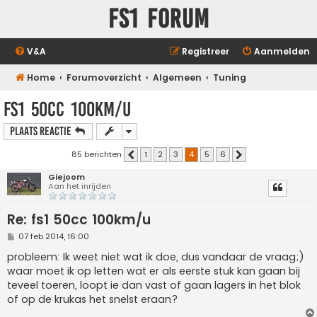
FS1 forum
V&A
Registreer
Aanmelden
Home
Forumoverzicht
Algemeen
Tuning
fs1 50cc 100km/u
Plaats reactie
85 berichten
1
2
3
4
5
6
Vorige
Volgende
Giejoom
Aan het inrijden
Re: fs1 50cc 100km/u
B
07 feb 2014, 16:00
e
r
probleem: Ik weet niet wat ik doe, dus vandaar de vraag;)
i
waar moet ik op letten wat er als eerste stuk kan gaan bij
c
h
teveel toeren, loopt ie dan vast of gaan lagers in het blok
t
of op de krukas het snelst eraan?