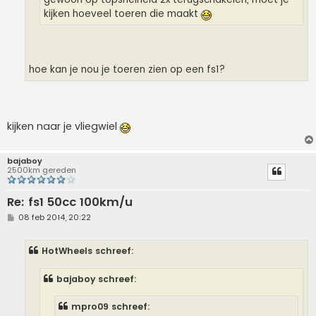
kijken hoeveel toeren die maakt
hoe kan je nou je toeren zien op een fs1?
kijken naar je vliegwiel
bajaboy
2500km gereden
Re: fs1 50cc 100km/u
B
08 feb 2014, 20:22
e
r
i
HotWheels schreef:
c
h
t
bajaboy schreef:
mpro09 schreef: