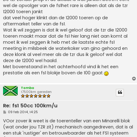
wel de opvolger van de fs1het rare is alleen dat als de tzr
12000 toeren jankt
dat veel hoger klinkt dan de 12000 toeren op de
aftermarket teller van de fs1.
Wat ik wil zeggen is dat ik wel geloof dat de tzr die 12000
toeren maakt maar dat de fs1 hier lang niet aan komt al
moet ik wel zeggen ik heb met de laatste echte fs1
meeting in milsbeek de waterkoker van gino gehoord en
deze klonk al veel meer als de tzr dus ik geloof wel dat
deze de 12000 wel haald.
Met bovenstaand in het achterhoofd vind ik het een
prestatie als een fs1 blokje boven de 100 gaat
Tombo
17500km gereden
Re: fs1 50cc 100km/u
B
09 feb 2014, 14:25
e
r
VOor zover ik weet is de toerenteller van een Minarelli blok
i
(wat onder jou TZR zit) mechanisch aangedreven, dat is al
c
h
een stuk 'rustiger' en betrouwbaarder als het FS1 systeem
t