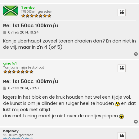
Tombo
17500km gereden
Re: fs1 50cc 100km/u
B
07 feb 2014, 16:24
e
r
Kan je uberhaupt zoveel toeren draaien dan? En dan niet in
i
de vrij, maar in z'n 4 (of 5)
c
h
t
ginofs1
Tombo is mijn testpiloot
Re: fs1 50cc 100km/u
B
07 feb 2014, 20:57
e
r
lagers in het blok en de kruk houden het wel een tijdje vol.
i
de kunst is om je cilinder en zuiger heel te houden
en dat
c
h
lukt mij ook niet altijd.
t
dus met tuning moet je niet over de centjes piepen
bajaboy
2500km gereden