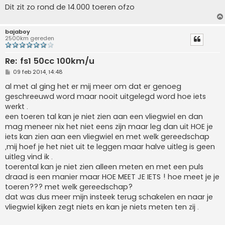
Dit zit zo rond de 14.000 toeren ofzo
bajaboy
2500km gereden
Re: fs1 50cc 100km/u
B
09 feb 2014, 14:48
e
r
al met al ging het er mij meer om dat er genoeg
i
geschreeuwd word maar nooit uitgelegd word hoe iets
c
h
werkt .
t
een toeren tal kan je niet zien aan een vliegwiel en dan
mag meneer nix het niet eens zijn maar leg dan uit HOE je
iets kan zien aan een vliegwiel en met welk gereedschap
,mij hoef je het niet uit te leggen maar halve uitleg is geen
uitleg vind ik .
toerental kan je niet zien alleen meten en met een puls
draad is een manier maar HOE MEET JE IETS ! hoe meet je je
toeren??? met welk gereedschap?
dat was dus meer mijn insteek terug schakelen en naar je
vliegwiel kijken zegt niets en kan je niets meten ten zij .