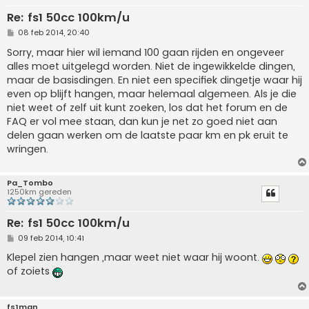
Re: fs1 50cc 100km/u
B
08 feb 2014, 20:40
e
r
Sorry, maar hier wil iemand 100 gaan rijden en ongeveer
i
alles moet uitgelegd worden. Niet de ingewikkelde dingen,
c
h
maar de basisdingen. En niet een specifiek dingetje waar hij
t
even op blijft hangen, maar helemaal algemeen. Als je die
niet weet of zelf uit kunt zoeken, los dat het forum en de
FAQ er vol mee staan, dan kun je net zo goed niet aan
delen gaan werken om de laatste paar km en pk eruit te
wringen.
Pa_Tombo
1250km gereden
Re: fs1 50cc 100km/u
B
09 feb 2014, 10:41
e
r
Klepel zien hangen ,maar weet niet waar hij woont.
i
of zoiets
c
h
t
fs1man