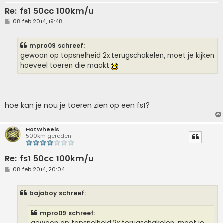
Re: fs1 50cc 100km/u
B
08 feb 2014, 19:48
e
r
i
mpro09 schreef:
c
h
gewoon op topsnelheid 2x terugschakelen, moet je kijken
t
hoeveel toeren die maakt
hoe kan je nou je toeren zien op een fs1?
HotWheels
500km gereden
Re: fs1 50cc 100km/u
B
08 feb 2014, 20:04
e
r
i
bajaboy schreef:
c
h
t
mpro09 schreef:
gewoon op topsnelheid 2x terugschakelen, moet je