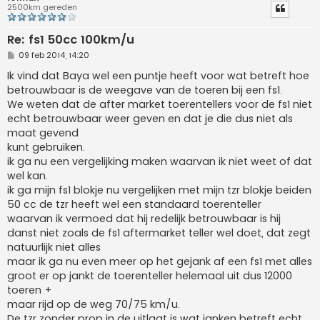
2500km gereden
Re: fs1 50cc 100km/u
B
09 feb 2014, 14:20
e
r
Ik vind dat Baya wel een puntje heeft voor wat betreft hoe
i
betrouwbaar is de weegave van de toeren bij een fs1.
c
h
We weten dat de after market toerentellers voor de fs1 niet
t
echt betrouwbaar weer geven en dat je die dus niet als
maat gevend
kunt gebruiken.
ik ga nu een vergelijking maken waarvan ik niet weet of dat
wel kan.
ik ga mijn fs1 blokje nu vergelijken met mijn tzr blokje beiden
50 cc de tzr heeft wel een standaard toerenteller
waarvan ik vermoed dat hij redelijk betrouwbaar is hij
danst niet zoals de fs1 aftermarket teller wel doet, dat zegt
natuurlijk niet alles
maar ik ga nu even meer op het gejank af een fs1 met alles
groot er op jankt de toerenteller helemaal uit dus 12000
toeren +
maar rijd op de weg 70/75 km/u.
De tzr zonder prop in de uitlaat is wat janken betreft echt