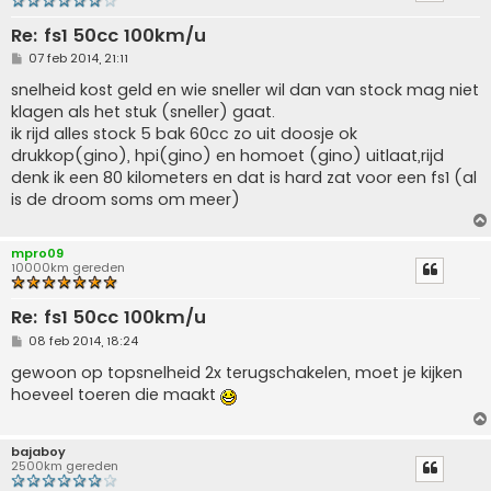
Re: fs1 50cc 100km/u
B
07 feb 2014, 21:11
e
r
snelheid kost geld en wie sneller wil dan van stock mag niet
i
klagen als het stuk (sneller) gaat.
c
h
ik rijd alles stock 5 bak 60cc zo uit doosje ok
t
drukkop(gino), hpi(gino) en homoet (gino) uitlaat,rijd
denk ik een 80 kilometers en dat is hard zat voor een fs1 (al
is de droom soms om meer)
mpro09
10000km gereden
Re: fs1 50cc 100km/u
B
08 feb 2014, 18:24
e
r
gewoon op topsnelheid 2x terugschakelen, moet je kijken
i
hoeveel toeren die maakt
c
h
t
bajaboy
2500km gereden