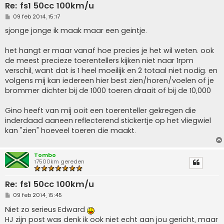
Re: fs1 50cc 100km/u
B
09 feb 2014, 15:17
e
r
sjonge jonge ik maak maar een geintje.
i
c
h
het hangt er maar vanaf hoe precies je het wil weten. ook
t
de meest precieze toerentellers kijken niet naar 1rpm
verschil, want dat is 1 heel moeilijk en 2 totaal niet nodig. en
volgens mij kan iedereen hier best zien/horen/voelen of je
brommer dichter bij de 1000 toeren draait of bij de 10,000
Gino heeft van mij ooit een toerenteller gekregen die
inderdaad aaneen reflecterend stickertje op het vliegwiel
kan "zien" hoeveel toeren die maakt.
Tombo
17500km gereden
Re: fs1 50cc 100km/u
B
09 feb 2014, 15:45
e
r
Niet zo serieus Edward
i
HJ zijn post was denk ik ook niet echt aan jou gericht, maar
c