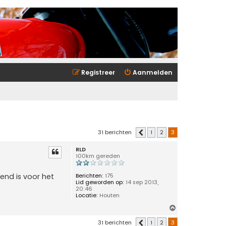
Registreer
Aanmelden
31 berichten
1
2
3
Vorige
RLD
100km gereden
Berichten:
175
end is voor het
Lid geworden op:
14 sep 2013,
20:46
Locatie:
Houten
O
m
31 berichten
1
2
3
Vorige
h