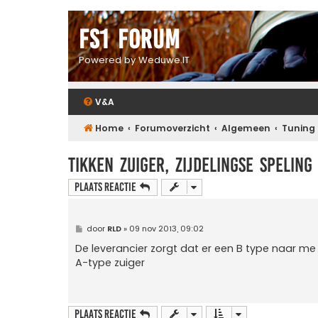
FS1 forum
Powered by Weduwe.IT
V&A
Home
Forumoverzicht
Algemeen
Tuning
tikken zuiger, zijdelingse speling
Plaats reactie
B
door
RLD
»
09 nov 2013, 09:02
e
r
De leverancier zorgt dat er een B type naar me 
i
A-type zuiger
c
h
t
Plaats reactie