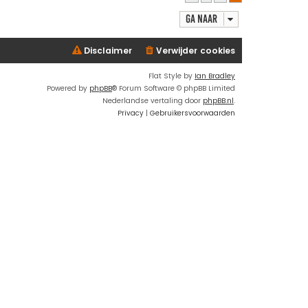
o
Ga naar
o
g
Disclaimer
Verwijder cookies
Flat Style by
Ian Bradley
Powered by
phpBB
® Forum Software © phpBB Limited
Nederlandse vertaling door
phpBB.nl
.
Privacy
|
Gebruikersvoorwaarden