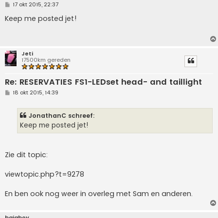
B
17 okt 2015, 22:37
e
r
Keep me posted jet!
i
c
h
t
Jeti
17500km gereden
Re: RESERVATIES FS1-LEDset head- and taillight
B
18 okt 2015, 14:39
e
r
i
JonathanC schreef:
c
h
Keep me posted jet!
t
Zie dit topic:
viewtopic.php?t=9278
En ben ook nog weer in overleg met Sam en anderen.
bajaboy