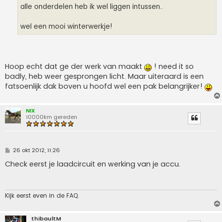
alle onderdelen heb ik wel liggen intussen..
wel een mooi winterwerkje!
Hoop echt dat ge der werk van maakt
! need it so
badly, heb weer gesprongen licht. Maar uiteraard is een
fatsoenlijk dak boven u hoofd wel een pak belangrijker!
NIX
10000km gereden
B
26 okt 2012, 11:26
e
r
Check eerst je laadcircuit en werking van je accu.
i
c
h
t
Kijk eerst even in de FAQ.
thibaultM