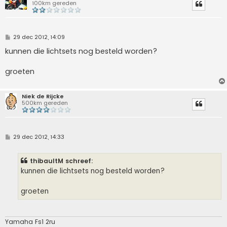
100km gereden
B
29 dec 2012, 14:09
e
r
kunnen die lichtsets nog besteld worden?
i
c
h
groeten
t
Niek de Rijcke
500km gereden
B
29 dec 2012, 14:33
e
r
i
thibaultM schreef:
c
h
kunnen die lichtsets nog besteld worden?
t
groeten
Yamaha Fs1 2ru