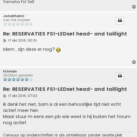
Yamaha Fs1 3e9
JonathanC
Aan het inrijden
Re: RESERVATIES FS1-LEDset head- and taillight
B
17 okt 2015, 00:31
e
r
Idem , zijn deze er nog?
i
c
h
t
fs1man
2500km gereden
Re: RESERVATIES FS1-LEDset head- and taillight
B
17 okt 2015, 07:02
e
r
ik denk het niet, Sam is al een behoorlijke tijd niet echt
i
actief meer hier.
c
h
Maar stuur m eens een pb wie weet is hij buiten het forum
t
nog actief.
Censuur op onderschriften is als sinterklaas zonder zwarte piet.