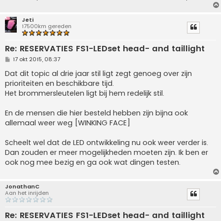
Jeti
17500km gereden
Re: RESERVATIES FS1-LEDset head- and taillight
B
17 okt 2015, 08:37
e
r
Dat dit topic al drie jaar stil ligt zegt genoeg over zijn
i
prioriteiten en beschikbare tijd.
c
h
Het brommersleutelen ligt bij hem redelijk stil.
t
En de mensen die hier besteld hebben zijn bijna ook
allemaal weer weg [WINKING FACE]
Scheelt wel dat de LED ontwikkeling nu ook weer verder is.
Dan zouden er meer mogelijkheden moeten zijn. Ik ben er
ook nog mee bezig en ga ook wat dingen testen.
JonathanC
Aan het inrijden
Re: RESERVATIES FS1-LEDset head- and taillight