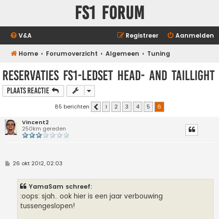
FS1 forum
V&A
Registreer
Aanmelden
Home
Forumoverzicht
Algemeen
Tuning
RESERVATIES FS1-LEDset head- and taillight
Plaats reactie
85 berichten
1
2
3
4
5
6
Vorige
Vincent2
250km gereden
B
26 okt 2012, 02:03
e
r
i
YamaSam schreef:
c
h
:oops: sjah.. ook hier is een jaar verbouwing
t
tussengeslopen!