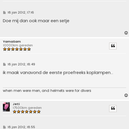
B
18 jan 2012, 17:16
e
r
Doe mij dan ook maar een setje
i
c
h
t
YamaSam
10000km gereden
B
18 jan 2012, 18:49
e
r
ik maak vanavond de eerste proefreeks koplampen...
i
c
h
t
when men were men, and helmets were for divers
Jeti
17500km gereden
B
18 jan 2012, 18:55