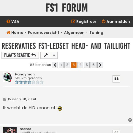
FS1 forum
V&A
Registreer
Aanmelden
Home
Forumoverzicht
Algemeen
Tuning
RESERVATIES FS1-LEDset head- and taillight
Plaats reactie
85 berichten
1
2
3
4
5
6
Vorige
Volgende
Handyman
500km gereden
B
15 dec 2011, 23:41
e
r
Ik wacht de HID xenon af.
i
c
h
t
marco
Sheriff of the Posbank