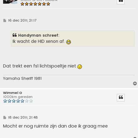
B
16 dec 2011, 21:17
e
r
i
Handyman schreef:
c
h
Ik wacht de HID xenon af.
t
Dat trekt een fs1 lichtspoeltje niet
Yamaha Sheriff 1981
Wimmel O
1000km gereden
B
18 dec 2011, 21:48
e
r
Mocht er nog ruimte zijn dan doe ik graag mee
i
c
h