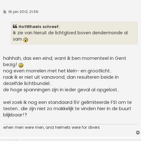
B
18 jan 2012, 21:56
e
r
i
HotWheels schreef:
c
h
ik zie van hieruit de lichtgloed boven dendermonde al
t
sam
hahhah, das een eind, want ik ben momenteel in Gent
bezig!
nog even morrelen met het klein- en grootlicht..
raak ik er niet uit vanavond, dan resulteren beide in
dezelfde lichtbundel..
de hoge spanningen zijn in ieder geval al opgelost..
wel zoek ik nog een standaard 6V gelimiteerde FS1 om te
testen.. die zijn niet zo makkelijk te vinden hier in de buurt
blijkbaar!?
when men were men, and helmets were for divers