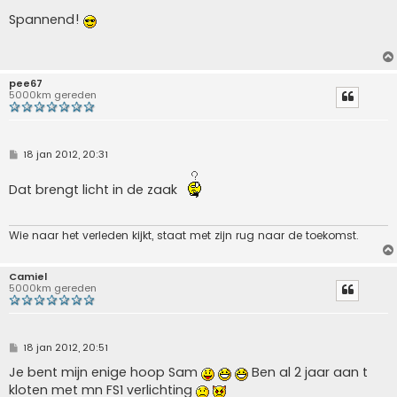
e
r
Spannend!
i
c
h
t
pee67
5000km gereden
B
18 jan 2012, 20:31
e
r
i
Dat brengt licht in de zaak
c
h
t
Wie naar het verleden kijkt, staat met zijn rug naar de toekomst.
Camiel
5000km gereden
B
18 jan 2012, 20:51
e
r
Je bent mijn enige hoop Sam
Ben al 2 jaar aan t
i
kloten met mn FS1 verlichting
c