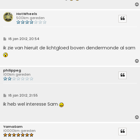
h
t
HotWheels
500km gereden
B
18 jan 2012, 20:54
e
r
ik zie van hieruit de lichtgloed boven dendermonde al sam
i
c
h
t
philippeg
100km gereden
B
18 jan 2012, 21:55
e
r
ik heb wel interesse Sam
i
c
h
t
YamaSam
10000km gereden