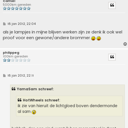
Camiel
5000km gereden
B
18 jan 2012, 22:04
e
r
als je lampjes in mijne blijven werken zijn ze denk ik ook wel
i
proof voor een gewone/andere brommer
c
h
t
philippeg
100km gereden
B
18 jan 2012, 22:11
e
r
i
YamaSam schreef:
c
h
t
HotWheels schreef:
ik zie van hieruit de lichtgloed boven dendermonde
al sam