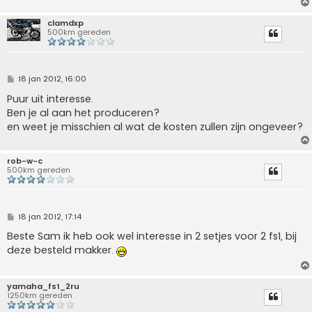
t
clamdxp
500km gereden
B
18 jan 2012, 16:00
e
r
Puur uit interesse.
i
Ben je al aan het produceren?
c
h
en weet je misschien al wat de kosten zullen zijn ongeveer?
t
rob-w-c
500km gereden
B
18 jan 2012, 17:14
e
r
Beste Sam ik heb ook wel interesse in 2 setjes voor 2 fs1, bij
i
deze besteld makker.
c
h
t
yamaha_fs1_2ru
1250km gereden