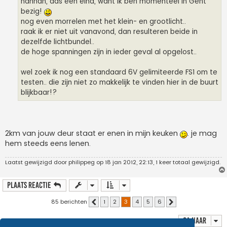
hahhah, das een eind, want ik ben momenteel in Gent
bezig!
nog even morrelen met het klein- en grootlicht..
raak ik er niet uit vanavond, dan resulteren beide in
dezelfde lichtbundel..
de hoge spanningen zijn in ieder geval al opgelost..
wel zoek ik nog een standaard 6V gelimiteerde FS1 om te
testen.. die zijn niet zo makkelijk te vinden hier in de buurt
blijkbaar!?
2km van jouw deur staat er enen in mijn keuken
. je mag
hem steeds eens lenen.
Laatst gewijzigd door
philippeg
op 18 jan 2012, 22:13, 1 keer totaal gewijzigd.
Plaats reactie
85 berichten
1
2
3
4
5
6
Vorige
Volgende
Ga naar