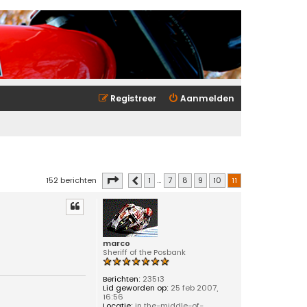
Registreer
Aanmelden
Pagina
11
van
11
152 berichten
1
…
7
8
9
10
11
Vorige
marco
Sheriff of the Posbank
Berichten:
23513
Lid geworden op:
25 feb 2007,
16:56
Locatie:
in the-middle-of-