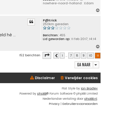
nowhere-noord-holland : Edam
O
m
P@trick
h
250km gereden
o
o
eld hè …
Berichten:
455
g
Lid geworden op:
11 feb 2017, 14:14
O
m
Pagina
11
van
11
152 berichten
1
…
7
8
9
10
11
Vorige
h
o
Ga naar
o
g
Disclaimer
Verwijder cookies
Flat Style by
Ian Bradley
Powered by
phpBB
® Forum Software © phpBB Limited
Nederlandse vertaling door
phpBB.nl
.
Privacy
|
Gebruikersvoorwaarden