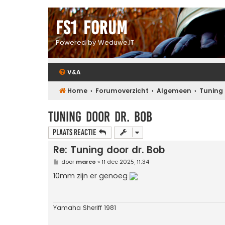
FS1 forum
Powered by Weduwe.IT
V&A
Home
Forumoverzicht
Algemeen
Tuning
Tuning door dr. Bob
Plaats reactie
Re: Tuning door dr. Bob
B
door
marco
»
11 dec 2025, 11:34
e
r
10mm zijn er genoeg
i
c
h
t
Yamaha Sheriff 1981