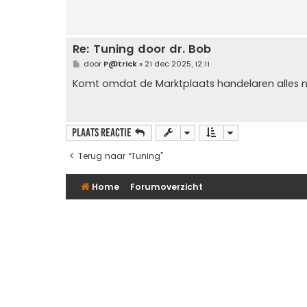
Re: Tuning door dr. Bob
B
door
P@trick
»
21 dec 2025, 12:11
e
r
Komt omdat de Marktplaats handelaren alles naar
i
c
h
t
Plaats reactie
Terug naar “Tuning”
Home
Forumoverzicht