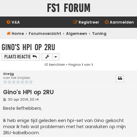
FS1 forum
V&A
Registreer
Aanmelden
Home
Forumoverzicht
Algemeen
Tuning
Gino's HPI op 2RU
Plaats reactie
10 berichten • Pagina
1
van
1
Steijg
Aan het inrijden
Gino's HPI op 2RU
B
30 apr 2019, 20:14
e
r
Beste liefhebbers,
i
c
h
Ik heb enige tijd geleden een hpi-set van Gino gekocht
t
maar ik heb wat problemen met het aansluiten op mijn
2RU-kabelboom.