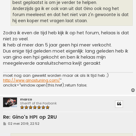
best geplaatst is om je verder te helpen.
Anderzijds ga ik er ook van uit dat Gino ook nog het
forum meeleest en dat het niet van z'n gewoonte is dat
hij een koper met vragen laat staan.
Zodra ik even de tijd heb kijk ik op het forum, helaas is dat
niet zo veel.
Ik heb al meer dan 5 jaar geen hpi meer verkocht.
Dus enige tijd geleden moet eigenlijk: lang geleden heb ik
van gino een hpi gekocht en ben ik helaas mijn
meegeleverde aansluitschema kwijt geraakt
moet nog aan gewerkt worden maar ok als ik tijd heb ;)
http://www.ginostuning.com/
"
onclick="window.open(this.href);return false;
marco
Sheriff of the Posbank
Re: Gino's HPI op 2RU
B
02 mei 2019, 22:52
e
r
i