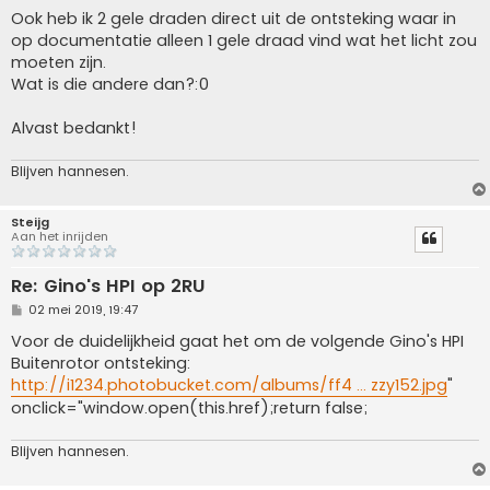
Ook heb ik 2 gele draden direct uit de ontsteking waar in
op documentatie alleen 1 gele draad vind wat het licht zou
moeten zijn.
Wat is die andere dan?:0
Alvast bedankt!
Blijven hannesen.
Steijg
Aan het inrijden
Re: Gino's HPI op 2RU
B
02 mei 2019, 19:47
e
r
Voor de duidelijkheid gaat het om de volgende Gino's HPI
i
Buitenrotor ontsteking:
c
h
http://i1234.photobucket.com/albums/ff4 ... zzy152.jpg
"
t
onclick="window.open(this.href);return false;
Blijven hannesen.