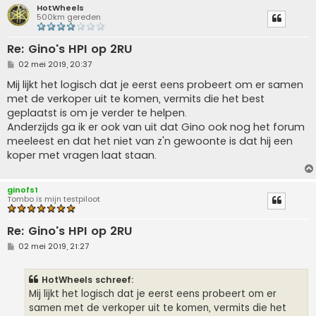
HotWheels
500km gereden
Re: Gino's HPI op 2RU
B
02 mei 2019, 20:37
e
r
Mij lijkt het logisch dat je eerst eens probeert om er samen
i
met de verkoper uit te komen, vermits die het best
c
h
geplaatst is om je verder te helpen.
t
Anderzijds ga ik er ook van uit dat Gino ook nog het forum
meeleest en dat het niet van z'n gewoonte is dat hij een
koper met vragen laat staan.
ginofs1
Tombo is mijn testpiloot
Re: Gino's HPI op 2RU
B
02 mei 2019, 21:27
e
r
i
HotWheels schreef:
c
h
Mij lijkt het logisch dat je eerst eens probeert om er
t
samen met de verkoper uit te komen, vermits die het