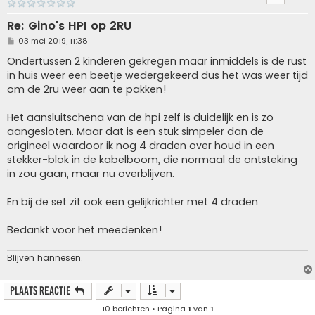
Re: Gino's HPI op 2RU
B
03 mei 2019, 11:38
e
r
Ondertussen 2 kinderen gekregen maar inmiddels is de rust
i
in huis weer een beetje wedergekeerd dus het was weer tijd
c
h
om de 2ru weer aan te pakken!
t
Het aansluitschena van de hpi zelf is duidelijk en is zo
aangesloten. Maar dat is een stuk simpeler dan de
origineel waardoor ik nog 4 draden over houd in een
stekker-blok in de kabelboom, die normaal de ontsteking
in zou gaan, maar nu overblijven.
En bij de set zit ook een gelijkrichter met 4 draden.
Bedankt voor het meedenken!
Blijven hannesen.
Plaats reactie
10 berichten • Pagina
1
van
1