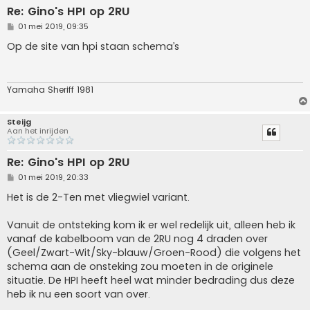
Re: Gino's HPI op 2RU
B
01 mei 2019, 09:35
e
r
Op de site van hpi staan schema’s
i
c
h
t
Yamaha Sheriff 1981
Steijg
Aan het inrijden
Re: Gino's HPI op 2RU
B
01 mei 2019, 20:33
e
r
Het is de 2-Ten met vliegwiel variant.
i
c
h
Vanuit de ontsteking kom ik er wel redelijk uit, alleen heb ik
t
vanaf de kabelboom van de 2RU nog 4 draden over
(Geel/Zwart-Wit/Sky-blauw/Groen-Rood) die volgens het
schema aan de onsteking zou moeten in de originele
situatie. De HPI heeft heel wat minder bedrading dus deze
heb ik nu een soort van over.