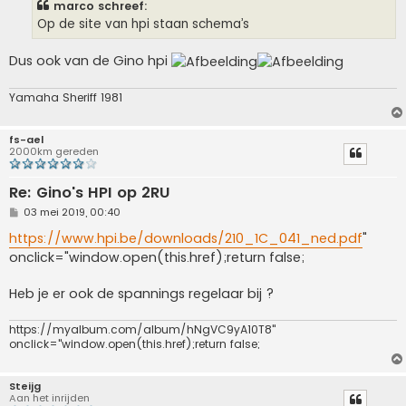
marco schreef:
c
h
Op de site van hpi staan schema’s
t
Dus ook van de Gino hpi
Yamaha Sheriff 1981
fs-ael
2000km gereden
Re: Gino's HPI op 2RU
B
03 mei 2019, 00:40
e
r
https://www.hpi.be/downloads/210_1C_041_ned.pdf
"
i
onclick="window.open(this.href);return false;
c
h
t
Heb je er ook de spannings regelaar bij ?
https://myalbum.com/album/hNgVC9yA10T8"
onclick="window.open(this.href);return false;
Steijg
Aan het inrijden