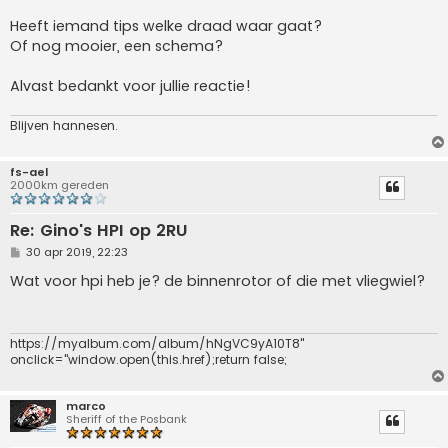
Heeft iemand tips welke draad waar gaat?
Of nog mooier, een schema?
Alvast bedankt voor jullie reactie!
Blijven hannesen.
fs-ael
2000km gereden
Re: Gino's HPI op 2RU
B
30 apr 2019, 22:23
e
r
Wat voor hpi heb je? de binnenrotor of die met vliegwiel?
i
c
h
t
https://myalbum.com/album/hNgVC9yA10T8"
onclick="window.open(this.href);return false;
marco
Sheriff of the Posbank