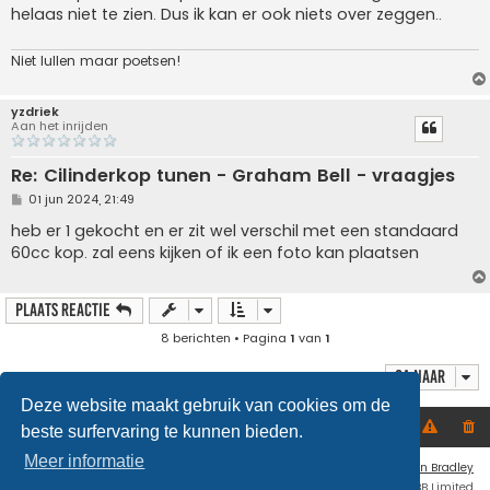
i
helaas niet te zien. Dus ik kan er ook niets over zeggen..
c
h
t
Niet lullen maar poetsen!
yzdriek
Aan het inrijden
Re: Cilinderkop tunen - Graham Bell - vraagjes
B
01 jun 2024, 21:49
e
r
heb er 1 gekocht en er zit wel verschil met een standaard
i
60cc kop. zal eens kijken of ik een foto kan plaatsen
c
h
t
Plaats reactie
8 berichten • Pagina
1
van
1
Ga naar
Deze website maakt gebruik van cookies om de
Home
Forumoverzicht
beste surfervaring te kunnen bieden.
Meer informatie
Flat Style by
Ian Bradley
Powered by
phpBB
® Forum Software © phpBB Limited