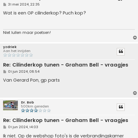
B
31 mei 2024, 22:35
e
r
Wat is een GP cilinderkop? Puch kop?
i
c
h
t
Niet lullen maar poetsen!
yzdriek
Aan het inrijden
Re: Cilinderkop tunen - Graham Bell - vraagjes
B
01 jun 2024, 08:54
e
r
Van Gerard Pon, gp parts
i
c
h
t
Dr. Bob
500km gereden
Re: Cilinderkop tunen - Graham Bell - vraagjes
B
01 jun 2024, 14:03
e
r
Ik niet. Op de webshop foto's is de verbrandingskamer