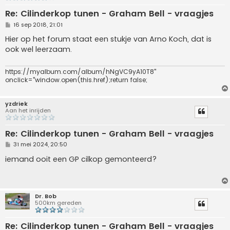
Re: Cilinderkop tunen - Graham Bell - vraagjes
B
16 sep 2018, 21:01
e
r
Hier op het forum staat een stukje van Arno Koch, dat is
i
ook wel leerzaam.
c
h
t
https://myalbum.com/album/hNgVC9yA10T8"
onclick="window.open(this.href);return false;
yzdriek
Aan het inrijden
Re: Cilinderkop tunen - Graham Bell - vraagjes
B
31 mei 2024, 20:50
e
r
iemand ooit een GP cilkop gemonteerd?
i
c
h
t
Dr. Bob
500km gereden
Re: Cilinderkop tunen - Graham Bell - vraagjes