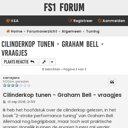
FS1 forum
V&A
Registreer
Aanmelden
Home
Forumoverzicht
Algemeen
Tuning
Cilinderkop tunen - Graham Bell -
vraagjes
Plaats reactie
8 berichten • Pagina
1
van
1
carrejans
500km gereden
Cilinderkop tunen - Graham Bell - vraagjes
B
13 sep 2018, 21:59
e
r
Ik heb het hoofdstuk over de cilinderkop gelezen, in het
i
boek "2-stroke performance tuning" van Graham Bell.
c
h
Allemaal nog begrijpbaar, maar toch wat praktische
t
vragen. Hopelijk kunnen de ervaren tuners mij verder