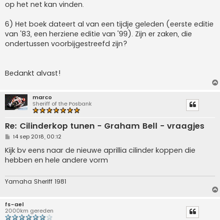
op het net kan vinden.
6) Het boek dateert al van een tijdje geleden (eerste editie
van '83, een herziene editie van '99). Zijn er zaken, die
ondertussen voorbijgestreefd zijn?
Bedankt alvast!
marco
Sheriff of the Posbank
Re: Cilinderkop tunen - Graham Bell - vraagjes
B
14 sep 2018, 00:12
e
r
Kijk bv eens naar de nieuwe aprillia cilinder koppen die
i
hebben en hele andere vorm
c
h
t
Yamaha Sheriff 1981
fs-ael
2000km gereden