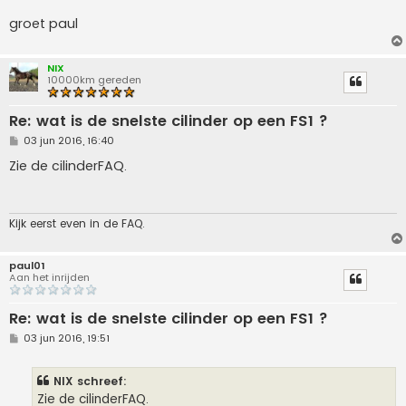
groet paul
NIX
10000km gereden
Re: wat is de snelste cilinder op een FS1 ?
B
03 jun 2016, 16:40
e
r
Zie de cilinderFAQ.
i
c
h
t
Kijk eerst even in de FAQ.
paul01
Aan het inrijden
Re: wat is de snelste cilinder op een FS1 ?
B
03 jun 2016, 19:51
e
r
i
NIX schreef:
c
h
Zie de cilinderFAQ.