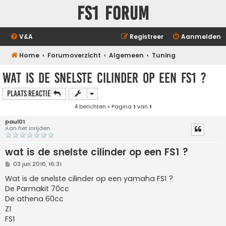
FS1 forum
V&A
Registreer
Aanmelden
Home
Forumoverzicht
Algemeen
Tuning
wat is de snelste cilinder op een FS1 ?
Plaats reactie
4 berichten • Pagina
1
van
1
paul01
Aan het inrijden
wat is de snelste cilinder op een FS1 ?
B
03 jun 2016, 16:31
e
r
Wat is de snelste cilinder op een yamaha FS1 ?
i
De Parmakit 70cc
c
h
De athena 60cc
t
Z1
FS1