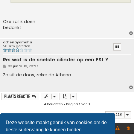
t
Oke zal ik doen
bedankt
athenayamaha
500km gereden
Re: wat is de snelste cilinder op een FS1 ?
B
03 jun 2016, 20:27
e
r
Zo uit de doos, zeker de Athena.
i
c
h
t
Plaats reactie
4 berichten • Pagina
1
van
1
Ga naar
Deze website maakt gebruik van cookies om de
Home
Forumoverzicht
beste surfervaring te kunnen bieden.