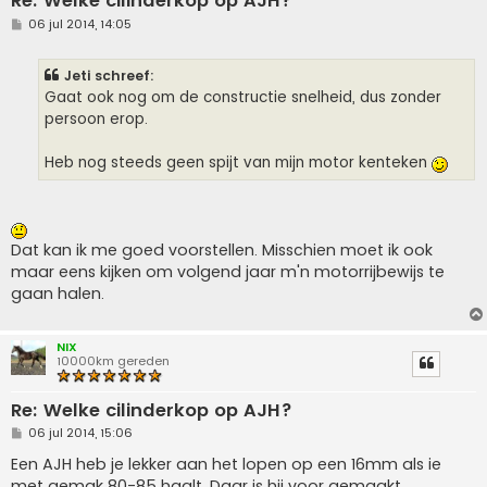
Re: Welke cilinderkop op AJH?
B
06 jul 2014, 14:05
e
r
i
Jeti schreef:
c
h
Gaat ook nog om de constructie snelheid, dus zonder
t
persoon erop.
Heb nog steeds geen spijt van mijn motor kenteken
Dat kan ik me goed voorstellen. Misschien moet ik ook
maar eens kijken om volgend jaar m'n motorrijbewijs te
gaan halen.
NIX
10000km gereden
Re: Welke cilinderkop op AJH?
B
06 jul 2014, 15:06
e
r
Een AJH heb je lekker aan het lopen op een 16mm als ie
i
met gemak 80-85 haalt. Daar is hij voor gemaakt.