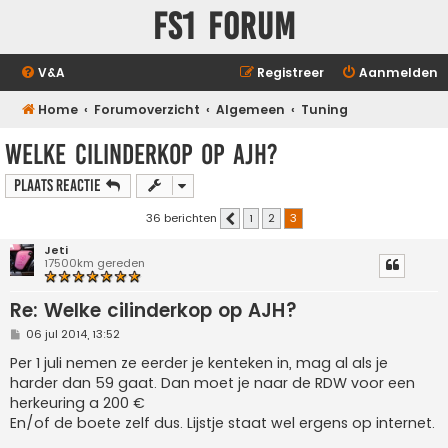
FS1 forum
V&A
Registreer
Aanmelden
Home
Forumoverzicht
Algemeen
Tuning
Welke cilinderkop op AJH?
Plaats reactie
36 berichten
1
2
3
Vorige
Jeti
17500km gereden
Re: Welke cilinderkop op AJH?
B
06 jul 2014, 13:52
e
r
Per 1 juli nemen ze eerder je kenteken in, mag al als je
i
harder dan 59 gaat. Dan moet je naar de RDW voor een
c
h
herkeuring a 200 €
t
En/of de boete zelf dus. Lijstje staat wel ergens op internet.