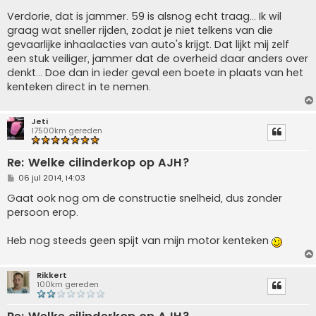
Verdorie, dat is jammer. 59 is alsnog echt traag... Ik wil
graag wat sneller rijden, zodat je niet telkens van die
gevaarlijke inhaalacties van auto's krijgt. Dat lijkt mij zelf
een stuk veiliger, jammer dat de overheid daar anders over
denkt... Doe dan in ieder geval een boete in plaats van het
kenteken direct in te nemen.
Jeti
17500km gereden
Re: Welke cilinderkop op AJH?
B
06 jul 2014, 14:03
e
r
Gaat ook nog om de constructie snelheid, dus zonder
i
persoon erop.
c
h
t
Heb nog steeds geen spijt van mijn motor kenteken
Rikkert
100km gereden