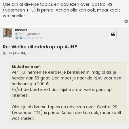
Olie zijn al diverse topics en adviezen over. Castrol RS
(voorheen TTS) is prima. Action olie kan ook, maar koolt
wat sneller.
Rikkert
100km gereden
Re: Welke cilinderkop op AJH?
B
06 jul 2014, 13:59
e
r
i
Jeti schreef:
c
h
Per 1 juli nemen ze eerder je kenteken in, mag al als je
t
harder dan 59 gaat. Dan moet je naar de RDW voor een
herkeuring a 200 €
En/of de boete zelf dus. Lijstje staat wel ergens op
internet.
Olie zijn al diverse topics en adviezen over. Castrol RS
(voorheen TTS) is prima. Action olie kan ook, maar koolt
wat sneller.