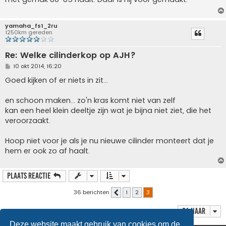
c
h
t
yamaha_fs1_2ru
1250km gereden
Re: Welke cilinderkop op AJH?
B
10 okt 2014, 16:20
e
r
Goed kijken of er niets in zit...
i
c
h
en schoon maken... zo'n kras komt niet van zelf
t
kan een heel klein deeltje zijn wat je bijna niet ziet, die het
veroorzaakt.
Hoop niet voor je als je nu nieuwe cilinder monteert dat je
hem er ook zo af haalt.
Plaats reactie
36 berichten
1
2
3
Vorige
Ga naar
Deze website maakt gebruik van cookies om de