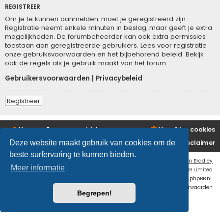
REGISTREER
Om je te kunnen aanmelden, moet je geregistreerd zijn.
Registratie neemt enkele minuten in beslag, maar geeft je extra
mogelijkheden. De forumbeheerder kan ook extra permissies
toestaan aan geregistreerde gebruikers. Lees voor registratie
onze gebruiksvoorwaarden en het bijbehorend beleid. Bekijk
ook de regels als je gebruik maakt van het forum.
Gebruikersvoorwaarden
|
Privacybeleid
Registreer
Home
Forumoverzicht
Verwijder cookies
Disclaimer
Deze website maakt gebruik van cookies om de
beste surfervaring te kunnen bieden.
Flat Style by
Ian Bradley
Meer informatie
Powered by
phpBB
® Forum Software © phpBB Limited
Nederlandse vertaling door
phpBB.nl
.
Privacy
|
Gebruikersvoorwaarden
Begrepen!