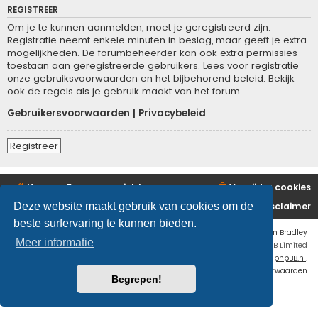
REGISTREER
Om je te kunnen aanmelden, moet je geregistreerd zijn.
Registratie neemt enkele minuten in beslag, maar geeft je extra
mogelijkheden. De forumbeheerder kan ook extra permissies
toestaan aan geregistreerde gebruikers. Lees voor registratie
onze gebruiksvoorwaarden en het bijbehorend beleid. Bekijk
ook de regels als je gebruik maakt van het forum.
Gebruikersvoorwaarden
|
Privacybeleid
Registreer
Home
Forumoverzicht
Verwijder cookies
Disclaimer
Deze website maakt gebruik van cookies om de
beste surfervaring te kunnen bieden.
Flat Style by
Ian Bradley
Meer informatie
Powered by
phpBB
® Forum Software © phpBB Limited
Nederlandse vertaling door
phpBB.nl
.
Privacy
|
Gebruikersvoorwaarden
Begrepen!